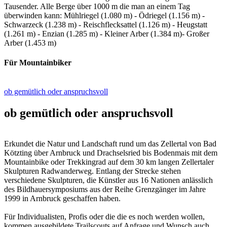
Tausender. Alle Berge über 1000 m die man an einem Tag
überwinden kann: Mühlriegel (1.080 m) - Ödriegel (1.156 m) -
Schwarzeck (1.238 m) - Reischflecksattel (1.126 m) - Heugstatt
(1.261 m) - Enzian (1.285 m) - Kleiner Arber (1.384 m)- Großer
Arber (1.453 m)
Für Mountainbiker
ob gemütlich oder anspruchsvoll
ob gemütlich oder anspruchsvoll
Erkundet die Natur und Landschaft rund um das Zellertal von Bad
Kötzting über Arnbruck und Drachselsried bis Bodenmais mit dem
Mountainbike oder Trekkingrad auf dem 30 km langen Zellertaler
Skulpturen Radwanderweg. Entlang der Strecke stehen
verschiedene Skulpturen, die Künstler aus 16 Nationen anlässlich
des Bildhauersymposiums aus der Reihe Grenzgänger im Jahre
1999 in Arnbruck geschaffen haben.
Für Individualisten, Profis oder die die es noch werden wollen,
kommen ausgebildete Trailscouts auf Anfrage und Wunsch auch