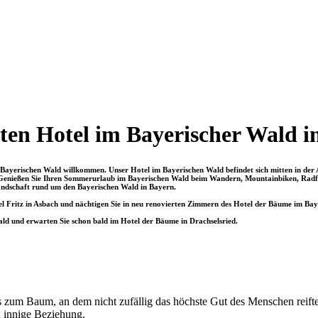
rten Hotel im Bayerischer Wald i
m Bayerischen Wald willkommen. Unser Hotel im Bayerischen Wald befindet sich mitten in der
n. Genießen Sie Ihren Sommerurlaub im Bayerischen Wald beim Wandern, Mountainbiken, Rad
andschaft rund um den Bayerischen Wald in Bayern.
el Fritz in Asbach und nächtigen Sie in neu renovierten Zimmern des Hotel der Bäume im Bay
ald und erwarten Sie schon bald im Hotel der Bäume in Drachselsried.
s zum Baum, an dem nicht zufällig das höchste Gut des Menschen reifte:
 innige Beziehung.